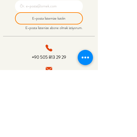
E-posta listemize katılın
E-posta listenize abone olmak istiyorum.
+90 505 813 29 29
bilgi@ozelartiokullari.com
Özlüce, Nilüfer 19 Mayıs Mah, Dört Mevsim Sokak
No: 6/A, 16230
Nilüfer/Bursa