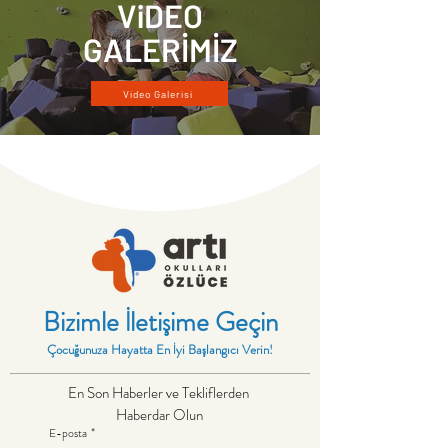
ViDEO
GALERİMİZ
Video Galerisi
Bizimle İletişime Geçin
Çocuğunuza Hayatta En İyi Başlangıcı Verin!
En Son Haberler ve Tekliflerden 
Haberdar Olun
E-posta
*