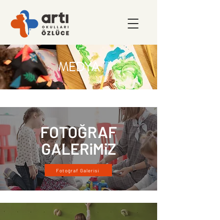
MEDYA
FOTOĞRAF
GALERiMiZ
Fotoğraf Galerisi