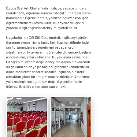
Özlüce Özel Artı Okulları’nda İngilizce, sadece bir ders
olarak değil; öğrenme sürecinin doğal bir parçası olarak
konumlanır. Öğrencilerimiz, yalnızca İngilizce konuşan
öğretmenlerle etkileşim kurar. Bu sayede dili çeviri
yaparak değil doğrudan deneyimleyerek edinir.
Uyguladığımız Çift Dilli Ders modeli, İngilizceyi günlük
öğrenme akışının içine taşır. Belirli zaman dilimlerinde
sınıf ortamında ders öğretmeni ve yabancı dil
öğretmeni birlikte yer alır; öğrenciler dili gerçek bağlam
içinde duyar, anlar ve kullanır. Bu yaklaşım sayesinde:
Dil öğrenimi ezbere değil, deneyime dayanır. Akademik
dil gelişimi erken yaşta başlar Öğrenciler kendilerini iki
dilde ifade etme cesareti kazanır. İngilizce, bir “ders”
olmaktan çıkar; bir iletişim aracına dönüşür. Amacımız
yalnızca İngilizce öğretmek değil, öğrencilerimizin
dünyayı iki dilde anlamasını sağlamaktır.