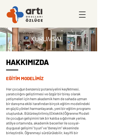
KURUMSAL
HAKKIMIZDA
EĞİTİM MODELİMİZ
Her çocuğun benzersiz potansiyelini keşfetmesi,
yaratıcılığını geliştirmesi ve özgür bir birey olarak
yetişmeleri için hem akademik hem de sahada uzman
bir danışma ekibi tarafından birçok eğitim modelindeki
en güçlü yönleri harmanlayarak, yeni bir eğitim programı
oluşturduk. Bütünleştirilmiş (Eklektik) Öğrenme Modeli
ile çocuğun gelişimini tek bir kalıba sığdırmak yerine,
atölye ortamında, akademik beceriler ile sosyal-
duygusal gelişimi "oyun" ve "deneyim" ekseninde
birleştirdik. Öğrenmeyi sürdürülebilir, keyifli bir