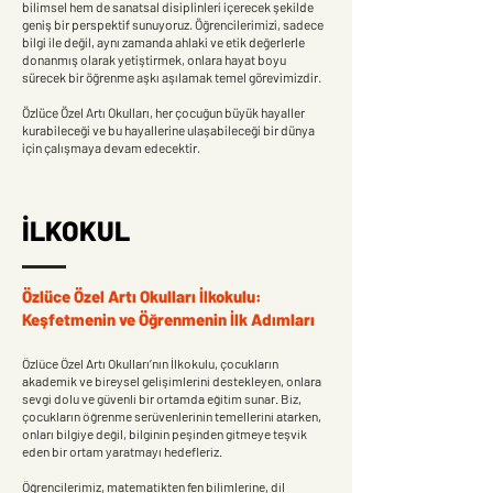
bilimsel hem de sanatsal disiplinleri içerecek şekilde
geniş bir perspektif sunuyoruz. Öğrencilerimizi, sadece
bilgi ile değil, aynı zamanda ahlaki ve etik değerlerle
donanmış olarak yetiştirmek, onlara hayat boyu
sürecek bir öğrenme aşkı aşılamak temel görevimizdir.
Özlüce Özel Artı Okulları, her çocuğun büyük hayaller
kurabileceği ve bu hayallerine ulaşabileceği bir dünya
için çalışmaya devam edecektir.
İLKOKUL
Özlüce Özel Artı Okulları İlkokulu:
Keşfetmenin ve Öğrenmenin İlk Adımları
Özlüce Özel Artı Okulları’nın İlkokulu, çocukların
akademik ve bireysel gelişimlerini destekleyen, onlara
sevgi dolu ve güvenli bir ortamda eğitim sunar. Biz,
çocukların öğrenme serüvenlerinin temellerini atarken,
onları bilgiye değil, bilginin peşinden gitmeye teşvik
eden bir ortam yaratmayı hedefleriz.
Öğrencilerimiz, matematikten fen bilimlerine, dil