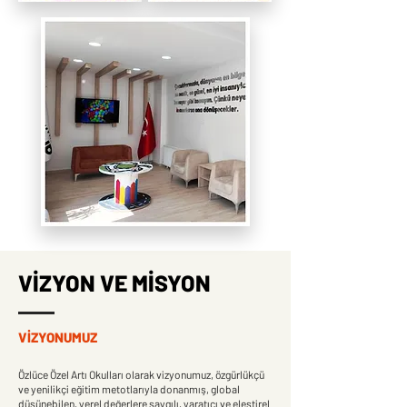
VİZYON VE MİSYON
VİZYONUMUZ
Özlüce Özel Artı Okulları olarak vizyonumuz, özgürlükçü
ve yenilikçi eğitim metotlarıyla donanmış, global
düşünebilen, yerel değerlere saygılı, yaratıcı ve eleştirel