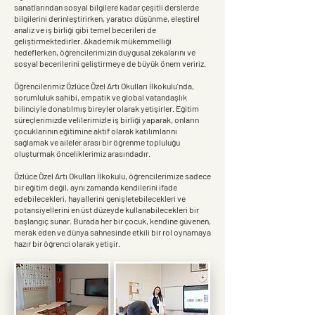
sanatlarından sosyal bilgilere kadar çeşitli derslerde
bilgilerini derinleştirirken, yaratıcı düşünme, eleştirel
analiz ve iş birliği gibi temel becerileri de
geliştirmektedirler. Akademik mükemmelliği
hedeflerken, öğrencilerimizin duygusal zekalarını ve
sosyal becerilerini geliştirmeye de büyük önem veririz.
Öğrencilerimiz Özlüce Özel Artı Okulları İlkokulu'nda,
sorumluluk sahibi, empatik ve global vatandaşlık
bilinciyle donatılmış bireyler olarak yetişirler. Eğitim
süreçlerimizde velilerimizle iş birliği yaparak, onların
çocuklarının eğitimine aktif olarak katılımlarını
sağlamak ve aileler arası bir öğrenme topluluğu
oluşturmak önceliklerimiz arasındadır.
Özlüce Özel Artı Okulları İlkokulu, öğrencilerimize sadece
bir eğitim değil, aynı zamanda kendilerini ifade
edebilecekleri, hayallerini genişletebilecekleri ve
potansiyellerini en üst düzeyde kullanabilecekleri bir
başlangıç sunar. Burada her bir çocuk, kendine güvenen,
merak eden ve dünya sahnesinde etkili bir rol oynamaya
hazır bir öğrenci olarak yetişir.