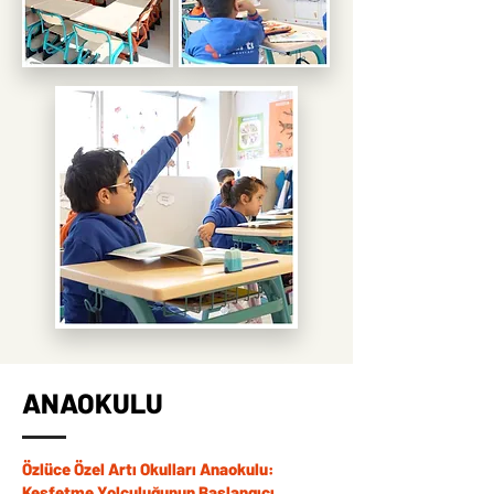
ANAOKULU
Özlüce Özel Artı Okulları Anaokulu:
Keşfetme Yolculuğunun Başlangıcı