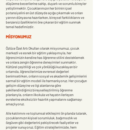
düşünme becerilerine sahip, duyarlı ve sorumlu bireyler
yetiştirmektir. Çocuklarımızın her birinin içsel
potansiyelini en üst düzeyde açığa çıkarmak ve onları
yarının dünyasına hazırlarken, bireysel farklılıklarını ve
benzersiz özelliklerini öne çıkaran bir eğitim sunmak
temel hedefimizdir.
MİSYONUMUZ
Özlüce Özel Artı Okulları olarak misyonumuz, çocuk
merkezli ve esnek bir eğitim yaklaşımıyla, her
öğrencimizin kendine has öğrenme stilini desteklemek
ve onlara zengin öğrenme deneyimleri sunmaktır.
Kültürel çeşitliliği ve çok yönlülüğü kucaklayan bir
ortamda, öğrencilerimize evrensel değerleri
benimsetirken, onların sosyal ve akademik gelişimlerini
sarmal bir eğitim modeli ile harmanlıyoruz. Her çocuğun
gelişim düzeyine ve ilgi alanlarına göre
şekillendirdiğimiz bireyselleştirilmiş öğrenme
planlarıyla, onların ilkokula ve hayatın ilerleyen
evrelerine eksiksiz bir hazırlık yapmalarını sağlamayı
amaçlıyoruz.
Aile katılımını ve toplumsal etkileşimi ön planda tutarak,
çocuklarımızın kişisel sorumluluk, bağımsızlık ve
özgüven gibi değerlerini pekiştirecek faaliyetler ve
projeler sunuyoruz. Eğitim stratejilerimizde, hem