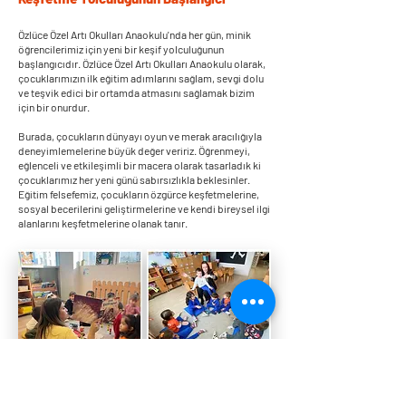
Özlüce Özel Artı Okulları Anaokulu'nda her gün, minik
öğrencilerimiz için yeni bir keşif yolculuğunun
başlangıcıdır. Özlüce Özel Artı Okulları Anaokulu olarak,
çocuklarımızın ilk eğitim adımlarını sağlam, sevgi dolu
ve teşvik edici bir ortamda atmasını sağlamak bizim
için bir onurdur.
Burada, çocukların dünyayı oyun ve merak aracılığıyla
deneyimlemelerine büyük değer veririz. Öğrenmeyi,
eğlenceli ve etkileşimli bir macera olarak tasarladık ki
çocuklarımız her yeni günü sabırsızlıkla beklesinler.
Eğitim felsefemiz, çocukların özgürce keşfetmelerine,
sosyal becerilerini geliştirmelerine ve kendi bireysel ilgi
alanlarını keşfetmelerine olanak tanır.