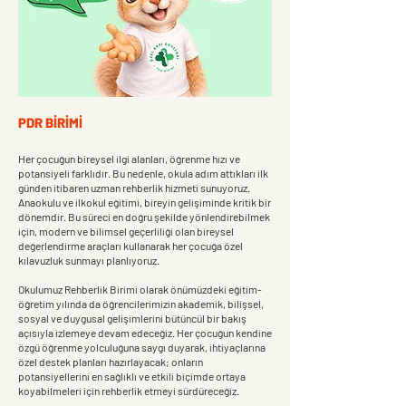
PDR BİRİMİ
Her çocuğun bireysel ilgi alanları, öğrenme hızı ve
potansiyeli farklıdır. Bu nedenle, okula adım attıkları ilk
günden itibaren uzman rehberlik hizmeti sunuyoruz.
Anaokulu ve ilkokul eğitimi, bireyin gelişiminde kritik bir
dönemdir. Bu süreci en doğru şekilde yönlendirebilmek
için, modern ve bilimsel geçerliliği olan bireysel
değerlendirme araçları kullanarak her çocuğa özel
kılavuzluk sunmayı planlıyoruz.
Okulumuz Rehberlik Birimi olarak önümüzdeki eğitim-
öğretim yılında da öğrencilerimizin akademik, bilişsel,
sosyal ve duygusal gelişimlerini bütüncül bir bakış
açısıyla izlemeye devam edeceğiz. Her çocuğun kendine
özgü öğrenme yolculuğuna saygı duyarak, ihtiyaçlarına
özel destek planları hazırlayacak; onların
potansiyellerini en sağlıklı ve etkili biçimde ortaya
koyabilmeleri için rehberlik etmeyi sürdüreceğiz.