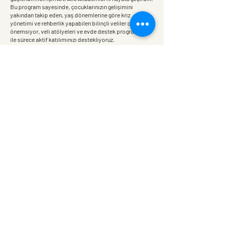
Bu program sayesinde, çocuklarınızın gelişimini
yakından takip eden, yaş dönemlerine göre kriz
yönetimi ve rehberlik yapabilen bilinçli veliler olmanızı
önemsiyor, veli atölyeleri ve evde destek programları
ile sürece aktif katılımınızı destekliyoruz.
Bizimle İletişime Geçin
Çocuğunuza Hayatta En İyi Başlangıcı Verin!
En Son Haberler ve Tekliflerden 
Haberdar Olun
E-posta
*
E-posta listemize katılın
E-posta listenize abone olmak istiyorum.