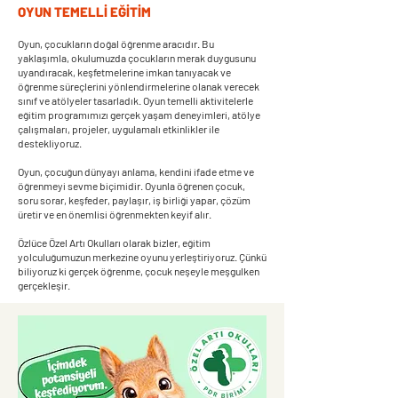
OYUN TEMELLİ EĞİTİM
Oyun, çocukların doğal öğrenme aracıdır. Bu
yaklaşımla, okulumuzda çocukların merak duygusunu
uyandıracak, keşfetmelerine imkan tanıyacak ve
öğrenme süreçlerini yönlendirmelerine olanak verecek
sınıf ve atölyeler tasarladık. Oyun temelli aktivitelerle
eğitim programımızı gerçek yaşam deneyimleri, atölye
çalışmaları, projeler, uygulamalı etkinlikler ile
destekliyoruz.
Oyun, çocuğun dünyayı anlama, kendini ifade etme ve
öğrenmeyi sevme biçimidir. Oyunla öğrenen çocuk,
soru sorar, keşfeder, paylaşır, iş birliği yapar, çözüm
üretir ve en önemlisi öğrenmekten keyif alır.
Özlüce Özel Artı Okulları olarak bizler, eğitim
yolculuğumuzun merkezine oyunu yerleştiriyoruz. Çünkü
biliyoruz ki gerçek öğrenme, çocuk neşeyle meşgulken
gerçekleşir.